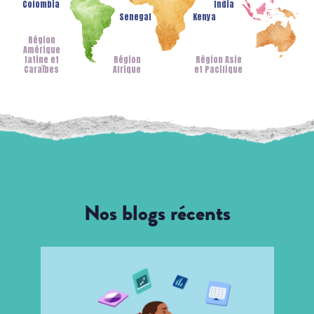
Colombia
India
Senegal
Kenya
Région
Amérique
latine et
Région
Région Asie
Caraïbes
Afrique
et Pacifique
Nos blogs récents