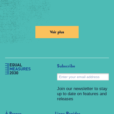
Voir plus
Subscribe
S
Join our newsletter to stay
up to date on features and
releases
À Propos
Liens Rapides