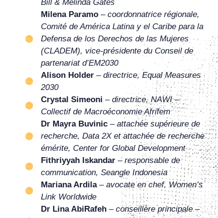
Bill & Melinda Gates
Milena Paramo
–
coordonnatrice régionale,
Comité de América Latina y el Caribe para la
Defensa de los Derechos de las Mujeres
(CLADEM), vice-présidente du Conseil de
partenariat d’EM2030
Alison Holder
–
directrice, Equal Measures
2030
Crystal Simeoni
–
directrice, NAWI –
Collectif de Macroéconomie Afrifem
Dr Mayra Buvinic
–
attachée supérieure de
recherche, Data 2X et attachée de recherche
émérite, Center for Global Development
Fithriyyah Iskandar
–
responsable de
communication, Seangle Indonesia
Mariana Ardila
–
avocate en chef, Women’s
Link Worldwide
Dr Lina AbiRafeh
–
conseillère principale –