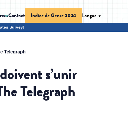
rces
Contact
Langue
Indice de Genre 2024
ates Survey
!
The Telegraph
 doivent s’unir
 The Telegraph