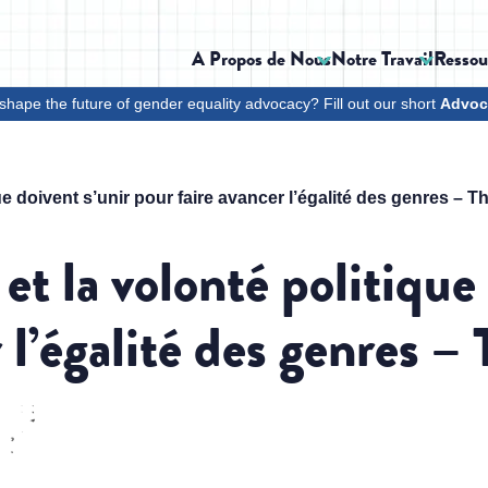
A Propos de Nous
Notre Travail
Ressou
shape the future of gender equality advocacy? Fill out our short
Advoc
que doivent s’unir pour faire avancer l’égalité des genres – 
 et la volonté politique
 l’égalité des genres –