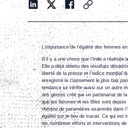
L’importance de l’égalité des femmes en 
S’il y a une chose que l’Inde a réalisée
Elle a déjà obtenu des résultats désastre
liberté de la presse et l’indice mondial d
enregistré le classement le plus bas par
tendance se vérifie aussi sur un autre m
des genres créé par un partenariat de la
que les femmes et les filles sont depui
nombre de paramètres examinés dans l’ind
égalité sur le lieu de travail. Ce qui est
les nombreux efforts et interventions de 