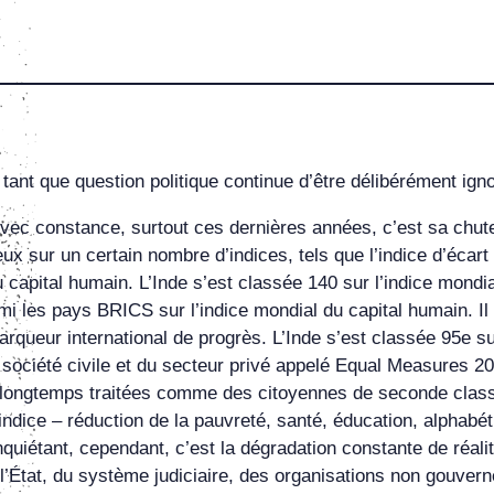
tant que question politique continue d’être délibérément ign
 avec constance, surtout ces dernières années, c’est sa chute
ux sur un certain nombre d’indices, tels que l’indice d’écart 
u capital humain. L’Inde s’est classée 140 sur l’indice mondia
mi les pays BRICS sur l’indice mondial du capital humain. Il
arqueur international de progrès. L’Inde s’est classée 95e su
 société civile et du secteur privé appelé Equal Measures 2
s longtemps traitées comme des citoyennes de seconde class
ice – réduction de la pauvreté, santé, éducation, alphabétis
 inquiétant, cependant, c’est la dégradation constante de réal
l’État, du système judiciaire, des organisations non gouverne