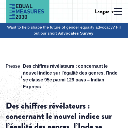
Skip to Content
Langue
Men
Want to help shape the future of gender equality advocacy? Fill
out our short
Advocates Survey
!
Presse
Des chiffres révélateurs : concernant le
nouvel indice sur l’égalité des genres, l’Inde
se classe 95e parmi 129 pays – Indian
Express
Des chiffres révélateurs :
concernant le nouvel indice sur
l’égalité des genres, l’Inde se