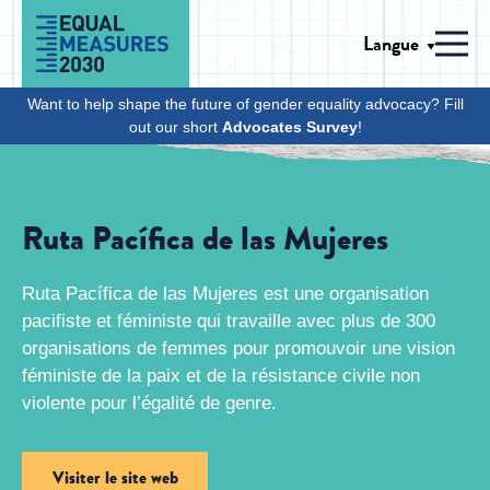
Skip to Content
Langue
Men
Want to help shape the future of gender equality advocacy? Fill
out our short
Advocates Survey
!
Ruta Pacífica de las Mujeres
Ruta Pacífica de las Mujeres est une organisation
pacifiste et féministe qui travaille avec plus de 300
organisations de femmes pour promouvoir une vision
féministe de la paix et de la résistance civile non
violente pour l’égalité de genre.
Visiter le site web