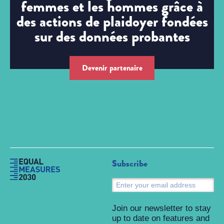
femmes et les hommes grâce à
des actions de plaidoyer fondées
sur des données probantes
Devenir partenaire
Subscribe
S
Join our newsletter to stay
up to date on features and