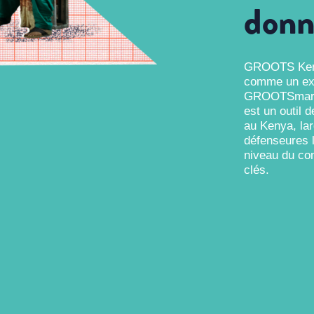
donn
GROOTS Kenya
comme un exp
GROOTSmart, 
est un outil 
au Kenya, lar
défenseures l
niveau du com
clés.