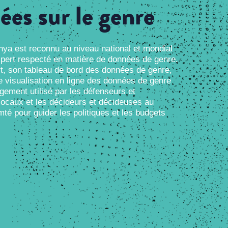
ées sur le genre
 est reconnu au niveau national et mondial
ert respecté en matière de données de genre.
son tableau de bord des données de genre,
de visualisation en ligne des données de genre
gement utilisé par les défenseurs et
ocaux et les décideurs et décideuses au
té pour guider les politiques et les budgets