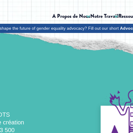
A Propos de Nous
Notre Travail
Ressou
shape the future of gender equality advocacy? Fill out our short
Advoc
OOTS
 création
3 500