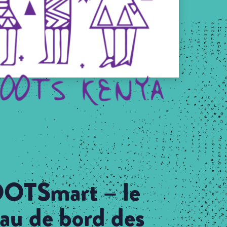
OTSmart – le
eau de bord des