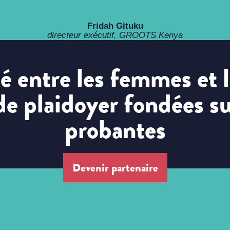
Fridah Gituku
directeur exécutif, GROOTS Kenya
ité entre les femmes et
 de plaidoyer fondées s
probantes
Devenir partenaire