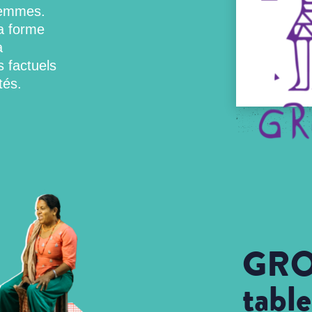
 femmes.
a forme
à
s factuels
tés.
GRO
tabl