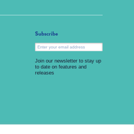
Subscribe
Submit
Join our newsletter to stay up
to date on features and
releases