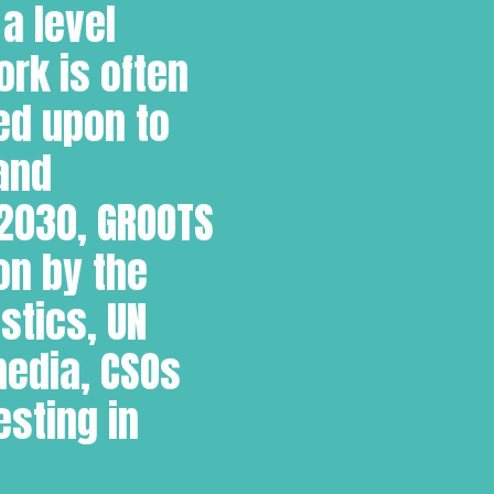
a level
rk is often
led upon to
and
2030, GROOTS
on by the
stics, UN
edia, CSOs
esting in