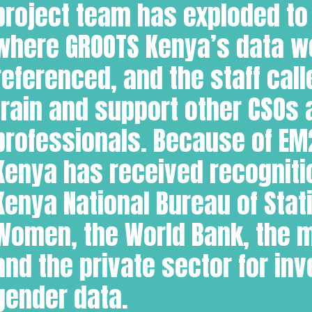
project team has exploded to 
where GROOTS Kenya’s data wo
referenced, and the staff cal
train and support other CSOs 
professionals. Because of EM
Kenya has received recogniti
Kenya National Bureau of Stati
Women, the World Bank, the m
and the private sector for inv
gender data.