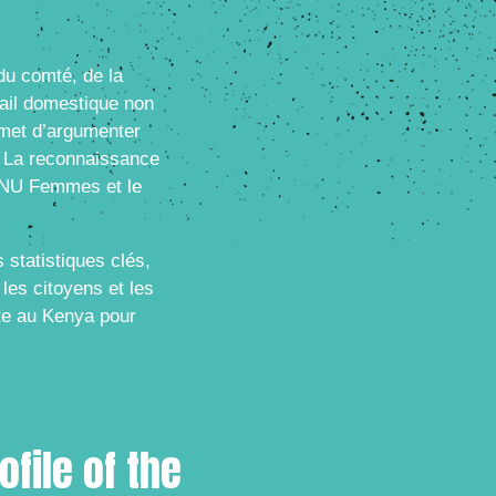
du comté, de la
vail domestique non
rmet d’argumenter
. La reconnaissance
 ONU Femmes et le
statistiques clés,
les citoyens et les
te au Kenya pour
file of the