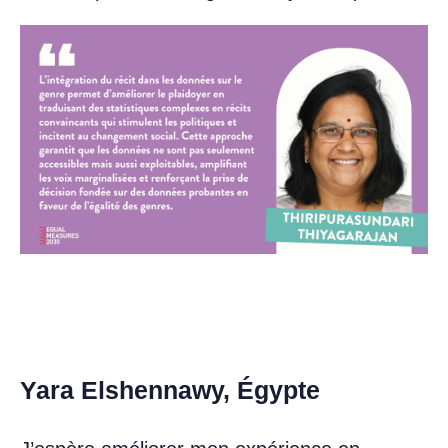
Yara Elshennawy, Égypte