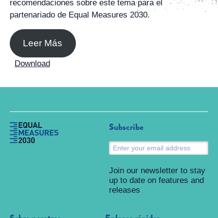
recomendaciones sobre este tema para el
partenariado de Equal Measures 2030.
Leer Más
Download
Subscribe
S
Join our newsletter to stay
up to date on features and
releases