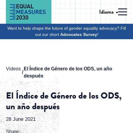
Skip to Content
Idioma
Men
Want to help shape the future of gender equality advocacy? Fill
out our short
Advocates Survey
!
Videos
El Índice de Género de los ODS, un año
después
El Índice de Género de los ODS,
un año después
28 June 2021
Share: