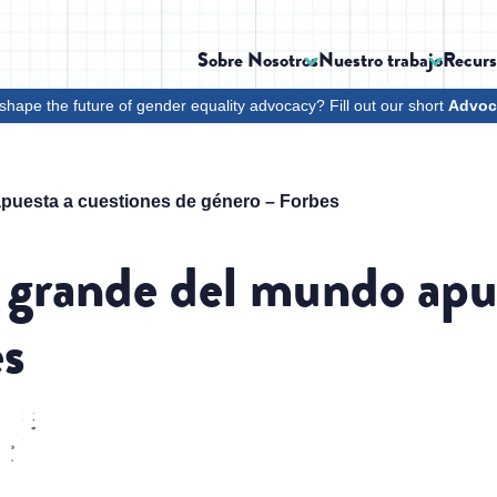
Sobre Nosotros
Nuestro trabajo
Recurs
shape the future of gender equality advocacy? Fill out our short
Advoc
puesta a cuestiones de género – Forbes
 grande del mundo apue
es