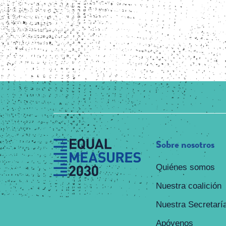
Sobre nosotros
Quiénes somos
Nuestra coalición
Nuestra Secretarí
Apóyenos