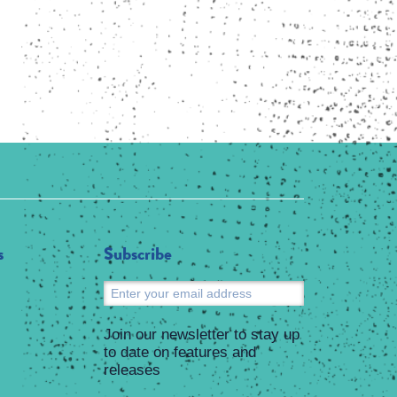
s
Subscribe
Submit
Join our newsletter to stay up
to date on features and
releases