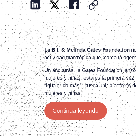
La Bill & Melinda Gates Foundation
no
actividad filantrópica que marca la age
Un año atrás, la Gates Foundation lanzó 
mujeres y niñas, esta es la primera vez 
“igualar da más”, busca unir a actores 
mujeres y niñas.
Continua leyendo