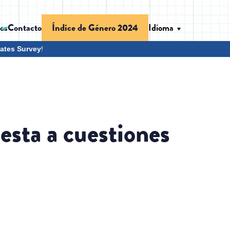
os
Contacto
Idioma
Índice de Género 2024
ates Survey
!
sta a cuestiones