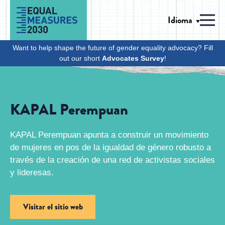
Skip to Content
Idioma
Men
Want to help shape the future of gender equality advocacy? Fill
out our short
Advocates Survey
!
KAPAL Perempuan
KAPAL Perempuan apunta a construir un movimiento
de mujeres en pos de la igualdad de género robusto a
través de la creación de una red de activistas sociales
y lideresas.
Visitar el sitio web