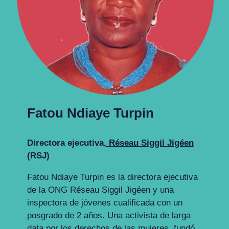
Fatou Ndiaye Turpin
Directora ejecutiva
,
Réseau Siggil Jigéen
(RSJ)
Fatou Ndiaye Turpin es la directora ejecutiva
de la ONG Réseau Siggil Jigéen y una
inspectora de jóvenes cualificada con un
posgrado de 2 años. Una activista de larga
data por los derechos de las mujeres, fundó