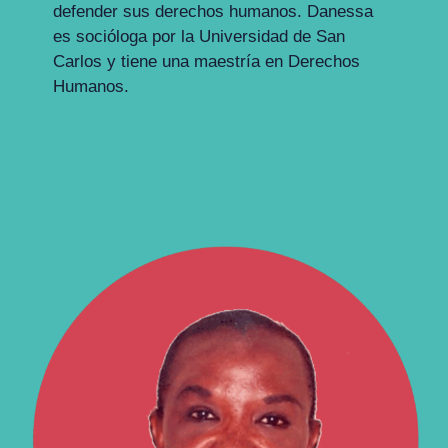
defender sus derechos humanos. Danessa
es socióloga por la Universidad de San
Carlos y tiene una maestría en Derechos
Humanos.