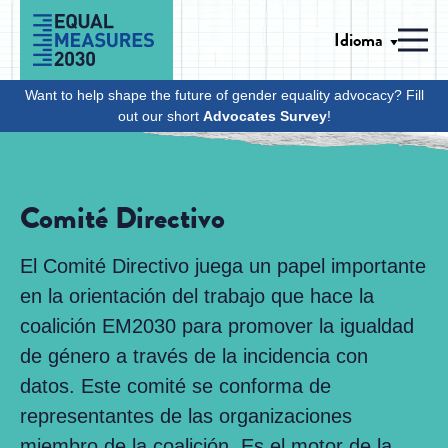
Skip to Content
Idioma
Men
Want to help shape the future of gender equality advocacy? Fill
out our short
Advocates Survey
!
Comité Directivo
El Comité Directivo juega un papel importante
en la orientación del trabajo que hace la
coalición EM2030 para promover la igualdad
de género a través de la incidencia con
datos. Este comité se conforma de
representantes de las organizaciones
miembro de la coalición. Es el motor de la