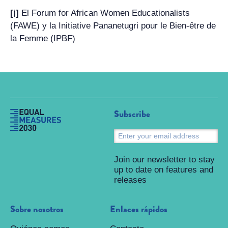
[i]
El Forum for African Women Educationalists
(FAWE) y la Initiative Pananetugri pour le Bien-être de
la Femme (IPBF)
Subscribe
S
Join our newsletter to stay
up to date on features and
releases
Sobre nosotros
Enlaces rápidos