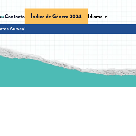
os
Contacto
Idioma
Índice de Género 2024
ates Survey
!