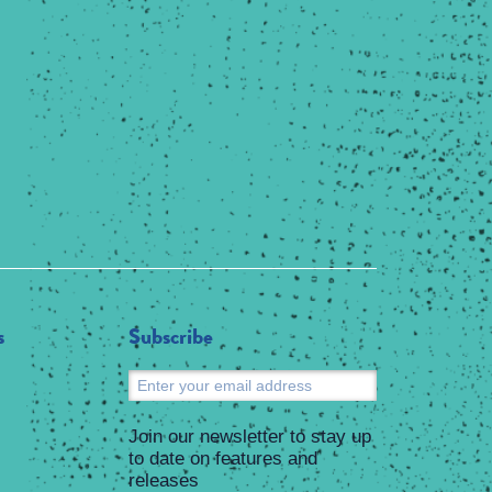
s
Subscribe
Submit
Join our newsletter to stay up
to date on features and
releases