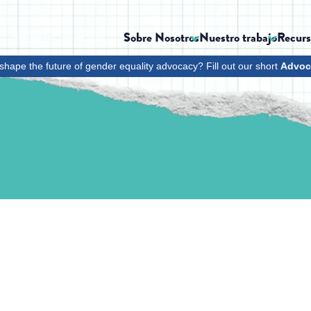
Sobre Nosotros
Nuestro trabajo
Recurs
shape the future of gender equality advocacy? Fill out our short
Advoc